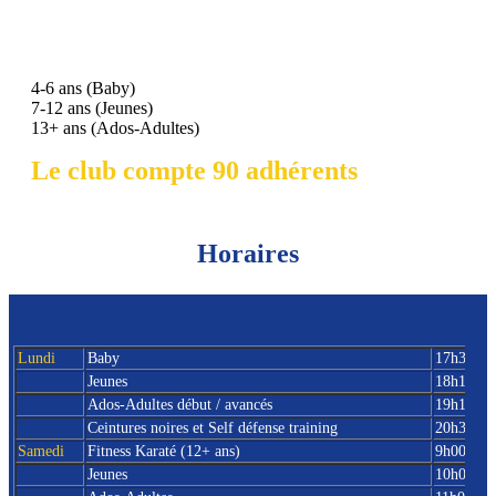
4-6 ans (Baby)
7-12 ans (Jeunes)
13+ ans (Ados-Adultes)
Le club compte 90 adhérents
Horaires
Lundi
Baby
17h30 - 
Jeunes
18h15-19
Ados-Adultes début / avancés
19h15-20
Ceintures noires et Self défense training
20h30-21
Samedi
Fitness Karaté (12+ ans)
9h00-10h
Jeunes
10h00-11