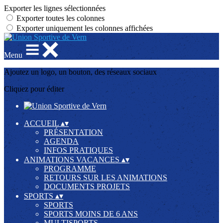
Exporter les lignes sélectionnées
Exporter toutes les colonnes
Exporter uniquement les colonnes affichées
Menu
Ajoutez un logo, un bouton, des réseaux sociaux
Cliquez pour éditer
ACCUEIL
▴
▾
PRÉSENTATION
AGENDA
INFOS PRATIQUES
ANIMATIONS VACANCES
▴
▾
PROGRAMME
RETOURS SUR LES ANIMATIONS
DOCUMENTS PROJETS
SPORTS
▴
▾
SPORTS
SPORTS MOINS DE 6 ANS
MULTISPORTS