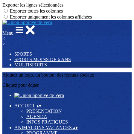
Exporter les lignes sélectionnées
Exporter toutes les colonnes
Exporter uniquement les colonnes affichées
Menu
<
>
SPORTS
SPORTS MOINS DE 6 ANS
MULTISPORTS
Ajoutez un logo, un bouton, des réseaux sociaux
Cliquez pour éditer
ACCUEIL
▴
▾
PRÉSENTATION
AGENDA
INFOS PRATIQUES
ANIMATIONS VACANCES
▴
▾
PROGRAMME