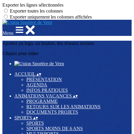
Exporter les lignes sélectionnées
Exporter toutes les colonnes
Exporter uniquement les colonnes affichées
Menu
Ajoutez un logo, un bouton, des réseaux sociaux
Cliquez pour éditer
ACCUEIL
▴
▾
PRÉSENTATION
AGENDA
INFOS PRATIQUES
ANIMATIONS VACANCES
▴
▾
PROGRAMME
RETOURS SUR LES ANIMATIONS
DOCUMENTS PROJETS
SPORTS
▴
▾
SPORTS
SPORTS MOINS DE 6 ANS
MULTISPORTS