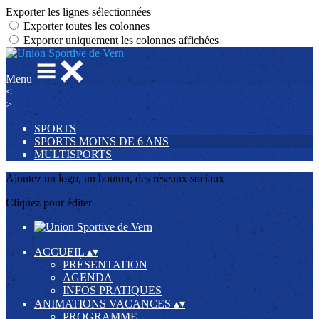
Exporter les lignes sélectionnées
Exporter toutes les colonnes
Exporter uniquement les colonnes affichées
Menu
<
>
SPORTS
SPORTS MOINS DE 6 ANS
MULTISPORTS
Ajoutez un logo, un bouton, des réseaux sociaux
Cliquez pour éditer
ACCUEIL
▴
▾
PRÉSENTATION
AGENDA
INFOS PRATIQUES
ANIMATIONS VACANCES
▴
▾
PROGRAMME