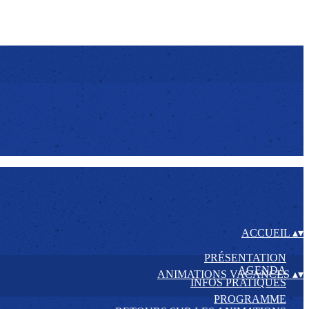
ACCUEIL
▴
▾
PRÉSENTATION
AGENDA
ANIMATIONS VACANCES
▴
▾
INFOS PRATIQUES
PROGRAMME