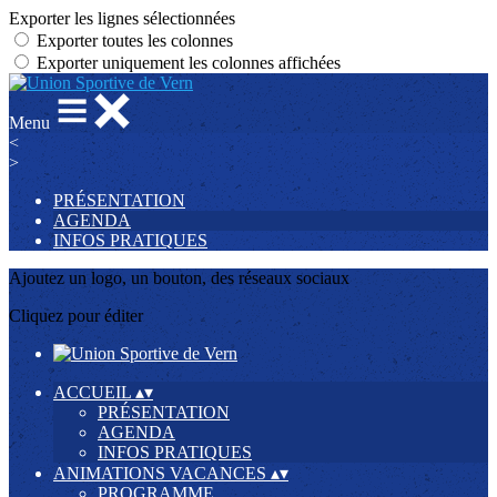
Exporter les lignes sélectionnées
Exporter toutes les colonnes
Exporter uniquement les colonnes affichées
Menu
<
>
PRÉSENTATION
AGENDA
INFOS PRATIQUES
Ajoutez un logo, un bouton, des réseaux sociaux
Cliquez pour éditer
ACCUEIL
▴
▾
PRÉSENTATION
AGENDA
INFOS PRATIQUES
ANIMATIONS VACANCES
▴
▾
PROGRAMME