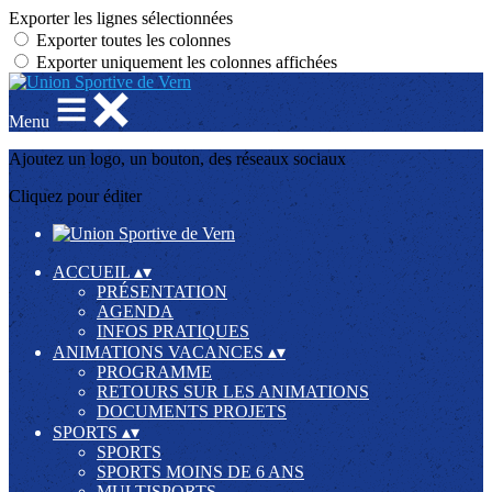
Exporter les lignes sélectionnées
Exporter toutes les colonnes
Exporter uniquement les colonnes affichées
Menu
Ajoutez un logo, un bouton, des réseaux sociaux
Cliquez pour éditer
ACCUEIL
▴
▾
PRÉSENTATION
AGENDA
INFOS PRATIQUES
ANIMATIONS VACANCES
▴
▾
PROGRAMME
RETOURS SUR LES ANIMATIONS
DOCUMENTS PROJETS
SPORTS
▴
▾
SPORTS
SPORTS MOINS DE 6 ANS
MULTISPORTS