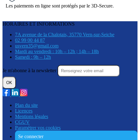
Les paiements en ligne sont protégés par le 3D-Secure.
HORAIRES ET INFORMATIONS
7A avenue de la Chalotais, 35770 Vern-sur-Seiche
02 99 00 44 87
usvern35@gmail.com
Mardi au vendredi : 10h – 12h ; 14h – 18h
Samedi : 9h – 12h
Je m'abonne à la newsletter
OK
Plan du site
Licences
Mentions légales
CGUV
Paramétrer vos cookies
Se connecter