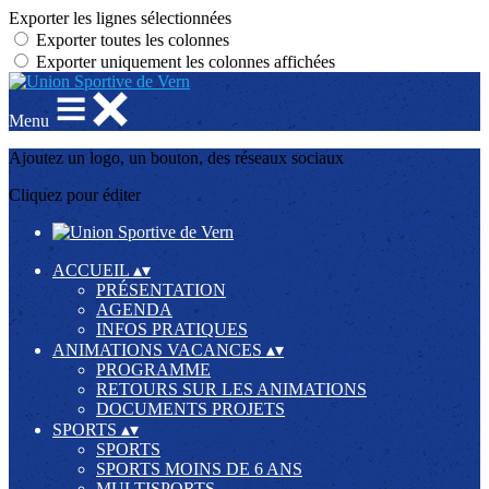
Exporter les lignes sélectionnées
Exporter toutes les colonnes
Exporter uniquement les colonnes affichées
Menu
Ajoutez un logo, un bouton, des réseaux sociaux
Cliquez pour éditer
ACCUEIL
▴
▾
PRÉSENTATION
AGENDA
INFOS PRATIQUES
ANIMATIONS VACANCES
▴
▾
PROGRAMME
RETOURS SUR LES ANIMATIONS
DOCUMENTS PROJETS
SPORTS
▴
▾
SPORTS
SPORTS MOINS DE 6 ANS
MULTISPORTS